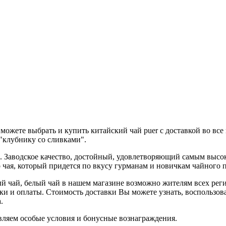
ожете выбрать и купить китайский чай puer с доставкой во все 
 "клубнику со сливками".
й. Заводское качество, достойный, удовлетворяющий самым высо
о чая, который придется по вкусу гурманам и новичкам чайного 
ный чай, белый чай в нашем магазине возможно жителям всех рег
авки и оплаты. Стоимость доставки Вы можете узнать, воспольз
.
авляем особые условия и бонусные вознаграждения.