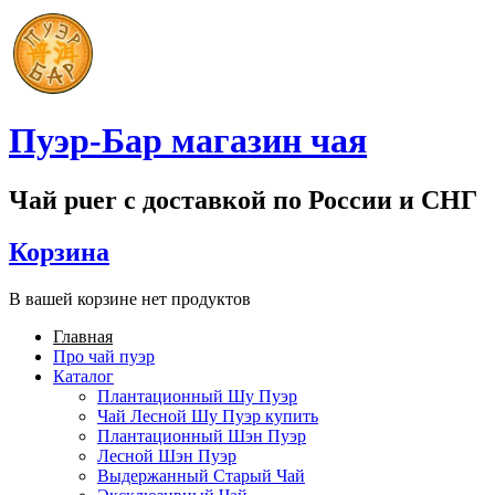
Перейти к основному содержанию
Пуэр-Бар магазин чая
Чай puer с доставкой по России и СНГ
Корзина
В вашей корзине нет продуктов
Главная
Про чай пуэр
Main menu
Каталог
Плантационный Шу Пуэр
Чай Лесной Шу Пуэр купить
Плантационный Шэн Пуэр
Лесной Шэн Пуэр
Выдержанный Старый Чай