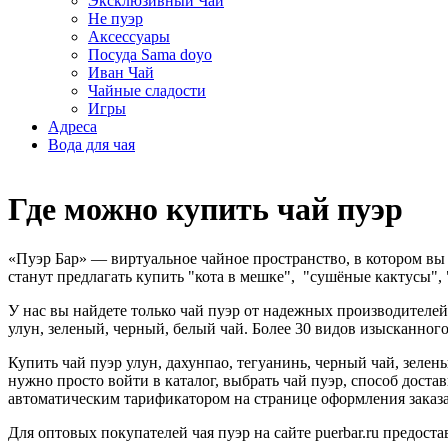
Эксклюзивный Чай
Не пуэр
Аксессуары
Посуда Sama doyo
Иван Чай
Чайные сладости
Игры
Адреса
Вода для чая
Где можно купить чай пуэр
«Пуэр Бар» — виртуальное чайное пространство, в котором вы м
станут предлагать купить "кота в мешке", "сушёные кактусы",
У нас вы найдете только чай пуэр от надежных производителе
улун, зеленый, черный, белый чай. Более 30 видов изысканног
Купить чай пуэр улун, дахунпао, тегуанинь, черный чай, зеле
нужно просто войти в каталог, выбрать чай пуэр, способ дост
автоматическим тарификатором на странице оформления заказа
Для оптовых покупателей чая пуэр на сайте puerbar.ru предост