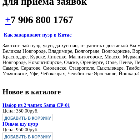
для приема заявок
+
7 906 800 1767
Как заваривают пуэр в Китае
Заказать чай пуэр, улун, да хун пао, тегуанинь с доставкой В
Великом Новгороде, Владимире, Волгограде, Волгодонске, Вор
Краснодаре, Курске, Липецке, Магнитогорске, Миассе, Мурм
Новгороде, Новочсибирске, Омске, Оренбурге, Орле, Пензе, Пе
Самаре, Саратове, Смоленске, Ставрополе, Сыктывкаре, Тамбо
Ульяновске, Уфе, Чебоксарах, Челябинске Ярославле, Йошкар-О
Новое в каталоге
Набор из 2 чашек Sama CP-01
Цена:
350.00руб.
Юньча шу пуэр
Цена:
950.00руб.