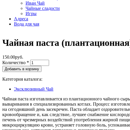
Иван Чай
Чайные сладости
Игры
Адреса
Вода для чая
Чайная паста (плантационная
150.00руб.
Количество
*
Категория каталога:
Эксклюзивный Чай
Чайная паста изготавливается из плантационного чайного сыр
вываривания в специализированных котлах. Процесс изготовл
на сегодняшний день засекречен. Паста обладает оздоровитель
кровообращение и, как следствие, лучшее снабжение кислород
печень от чрезмерных воздействий употребления жирной пищи,
микроциркуляцию крови, устраняет головную боль, успокаива