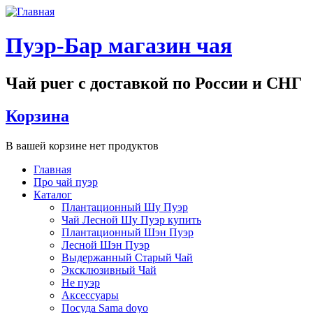
Перейти к основному содержанию
Пуэр-Бар магазин чая
Чай puer с доставкой по России и СНГ
Корзина
В вашей корзине нет продуктов
Главная
Про чай пуэр
Main menu
Каталог
Плантационный Шу Пуэр
Чай Лесной Шу Пуэр купить
Плантационный Шэн Пуэр
Лесной Шэн Пуэр
Выдержанный Старый Чай
Эксклюзивный Чай
Не пуэр
Аксессуары
Посуда Sama doyo